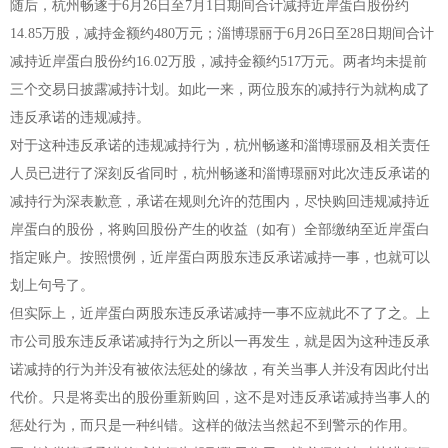
随后，杭州畅遂于6月26日至7月1日期间合计减持近岸蛋白股份约
14.85万股，减持金额约480万元；淄博璟丽于6月26日至28日期间合计
减持近岸蛋白股份约16.02万股，减持金额约517万元。两者均未提前
三个交易日披露减持计划。如此一来，两位股东的减持行为就构成了
违反承诺的违规减持。
对于这种违反承诺的违规减持行为，杭州畅遂和淄博璟丽及相关责任
人员已进行了深刻反省同时，杭州畅遂和淄博璟丽对此次违反承诺的
减持行为深表歉意，承诺在规则允许的范围内，尽快购回违规减持近
岸蛋白的股份，将购回股份产生的收益（如有）全部缴纳至近岸蛋白
指定账户。按照惯例，近岸蛋白两股东违反承诺减持一事，也就可以
划上句号了。
但实际上，近岸蛋白两股东违反承诺减持一事不应就此不了了之。上
市公司股东违反承诺减持行为之所以一再发生，就是因为这种违反承
诺减持的行为并没有被依法惩处的缘故，有关当事人并没有因此付出
代价。只是将卖出的股份重新购回，这不是对违反承诺减持当事人的
惩处行为，而只是一种纠错。这样的做法当然起不到警示的作用。